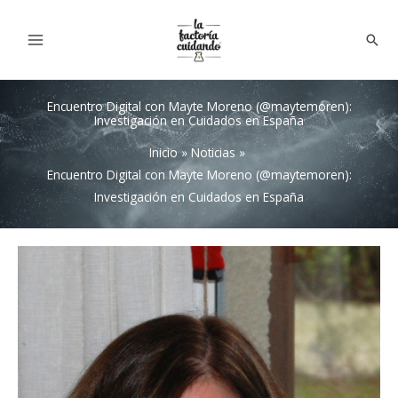
Ir
al
Bus
contenido
Encuentro Digital con Mayte Moreno (@maytemoren):
Investigación en Cuidados en España
Inicio
Noticias
Encuentro Digital con Mayte Moreno (@maytemoren):
Investigación en Cuidados en España