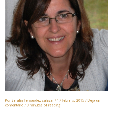
Por
Serafín Fernández-salazar
/
17 febrero, 2015
/
Deja un
comentario
/
3 minutes of reading