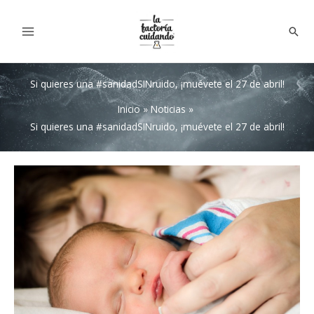
Ir
al
Bus
contenido
Si quieres una #sanidadSINruido, ¡muévete el 27 de abril!
Inicio
Noticias
Si quieres una #sanidadSINruido, ¡muévete el 27 de abril!