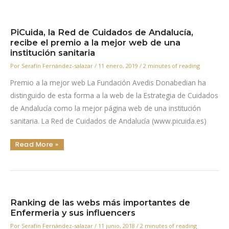
El
Centro
Europeo
De
Práctica
PiCuida, la Red de Cuidados de Andalucía,
Basada
En
recibe el premio a la mejor web de una
La
institución sanitaria
Evidencia
En
Enfermería
Por
Serafín Fernández-salazar
/
11 enero, 2019
/
2 minutes of reading
Premio a la mejor web La Fundación Avedis Donabedian ha
distinguido de esta forma a la web de la Estrategia de Cuidados
de Andalucía como la mejor página web de una institución
sanitaria. La Red de Cuidados de Andalucía (www.picuida.es)
PiCuida,
Read More »
La
Red
De
Cuidados
De
Andalucía,
Recibe
El
Premio
Ranking de las webs más importantes de
A
La
Enfermeria y sus influencers
Mejor
Web
Por
Serafín Fernández-salazar
/
11 junio, 2018
/
2 minutes of reading