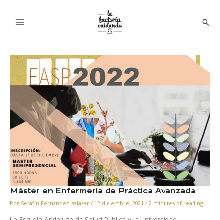
Ir
al
Bus
contenido
Máster en Enfermería de Práctica Avanzada
Por
Serafín Fernández-salazar
/
12 diciembre, 2021
/
2 minutes of reading
La Escuela Andaluza de Salud Pública y la Universidad