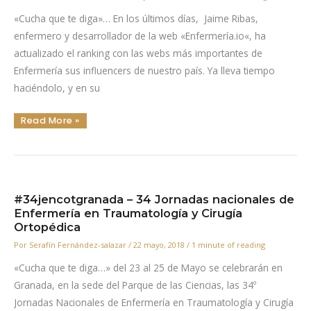
De
Una
«Cucha que te diga»… En los últimos días, Jaime Ribas,
Institución
Sanitaria
enfermero y desarrollador de la web «Enfermería.io«, ha
actualizado el ranking con las webs más importantes de
Enfermería sus influencers de nuestro país. Ya lleva tiempo
haciéndolo, y en su
Ranking
Read More »
De
Las
Webs
Más
Importantes
De
Enfermeria
Y
Sus
#34jencotgranada – 34 Jornadas nacionales de
Influencers
Enfermería en Traumatología y Cirugía
Ortopédica
Por
Serafín Fernández-salazar
/
22 mayo, 2018
/
1 minute of reading
«Cucha que te diga…» del 23 al 25 de Mayo se celebrarán en
Granada, en la sede del Parque de las Ciencias, las 34º
Jornadas Nacionales de Enfermería en Traumatología y Cirugía