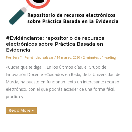
De
La
Práctica
Basada
En
La
Evidencia
(ENCLEBP)
Y
De
Las
#Evidénciante: repositorio de recursos
Herramientas
electrónicos sobre Práctica Basada en
Para
El
Evidencia
Aprendizaje
De
Por
Serafín Fernández-salazar
/
14 marzo, 2020
/
2 minutes of reading
La
PBE
«Cucha que te diga!… En los últimos días, el Grupo de
Innovación Docente «Cuidados en Red», de la Universidad de
Murcia, ha puesto en funcionamiento un interesante recurso
electrónico, con el que podrás acceder de una forma fácil,
práctica y
#Evidénciante:
Read More »
Repositorio
De
Recursos
Electrónicos
Sobre
Práctica