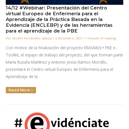
14/12 #Webinar: Presentación del Centro
virtual Europeo de Enfermería para el
Aprendizaje de la Práctica Basada en la
Evidencia (ENCLEBP) y de las herramientas
para el aprendizaje de la PBE
Por
Serafín Fernández-salazar
/
3 diciembre, 2021
/
1 minute of reading
Con motivo de la finalización del proyecto ERASMUS+ PBE e-
Toolkit, el equipo de trabajo del proyecto, del que forman parte
María Ruzafa Martínez y Antonio Jesús Ramos Morcillo,
presentará el Centro virtual Europeo de Enfermería para el
Aprendizaje de la
14/12
Read More »
#Webinar:
Presentación
Del
Centro
Virtual
Europeo
De
Enfermería
Para
El
Aprendizaje