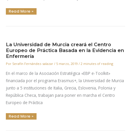
Repensando
Read More »
Nuestra
Presencia
En
Internet
Y
Las
Redes
Sociales:
Standby
La Universidad de Murcia creará el Centro
Europeo de Práctica Basada en la Evidencia en
Enfermería
Por
Serafín Fernández-salazar
/
5 marzo, 2019
/
2 minutes of reading
En el marco de la Asociación Estratégica «EBP e-Toolkit»
financiada por el programa Erasmus+, la Universidad de Murcia
junto a 5 instituciones de Italia, Grecia, Eslovenia, Polonia y
República Checa, trabajan para poner en marcha el Centro
Europeo de Práctica
La
Read More »
Universidad
De
Murcia
Creará